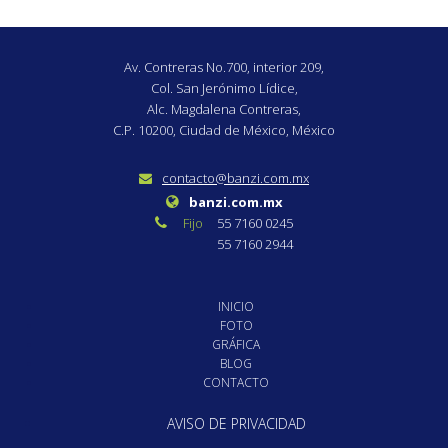
Av. Contreras No.700, interior 209,
Col. San Jerónimo Lídice,
Alc. Magdalena Contreras,
C.P. 10200, Ciudad de México, México
contacto@banzi.com.mx
banzi.com.mx
Fijo
55 7160 0245
55 7160 2944
INICIO
FOTO
GRÁFICA
BLOG
CONTACTO
AVISO DE PRIVACIDAD